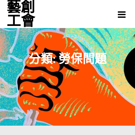
藝創
Skip
to
工會
content
分類:
勞保問題