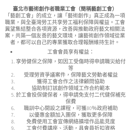
臺北市藝術創作者職業工會（簡稱藝創工會）
「藝創工會」的成立，讓「藝術創作」真正成為一項
職業，與全臺灣勞工共享勞工福利保障與權益。工會
冀望集結整合各項資源，改善與推動政府藝文相關法
案，共築一個友善的藝文環境，讓藝術創作領域從業
者，都可以自己的專業獲取合理報酬維持生計。
工會會員享有權益：
享勞健保之保障，如因工受傷時得申請職災給付
等
受理勞資爭議案件，保障藝文勞動者權益
獲得工會合作之法律顧問協助
協助制訂該創作領域工作合約範本
於工會投保健保者，得申請免支付二代健保補充
保費
職訓中心開設之課程，可獲80％政府補助
以優惠金額加入團保，獲取更多保障
免費使用工會宣傳網絡擴增作品能見度
工會付費講座、活動，具會員折扣資格