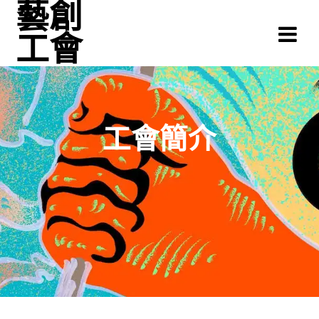
藝創
Skip
to
工會
content
工會簡介