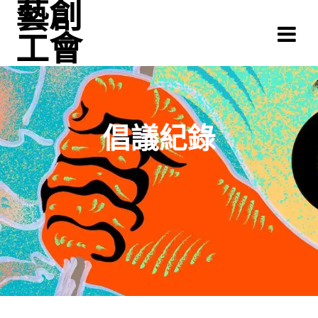
藝創
Skip
to
工會
content
倡議紀錄