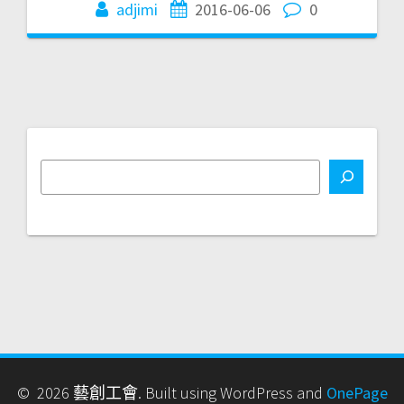
adjimi
2016-06-06
0
© 2026 藝創工會. Built using WordPress and
OnePage