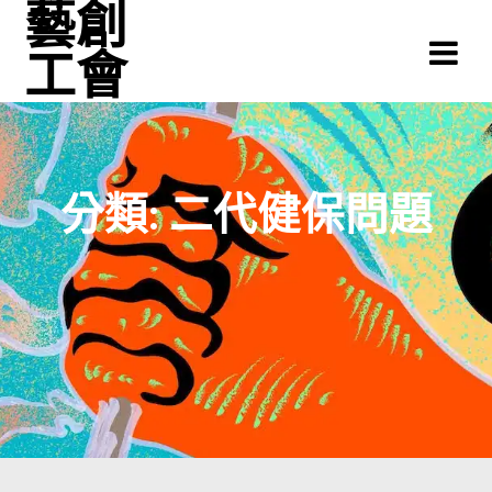
藝創
Skip
to
工會
content
分類:
二代健保問題