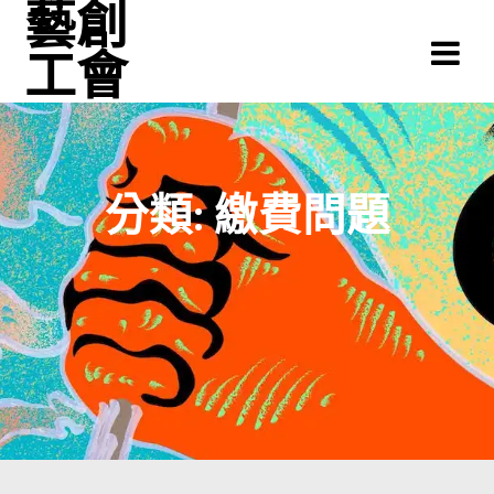
藝創
Skip
to
工會
content
分類:
繳費問題