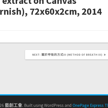
 extract on Canvas
arnish), 72x60x2cm, 2014
NEXT
NEXT:
關於呼吸的方式III (METHOD OF BREATH III)
POST:
26 藝創工會. Built using WordPress and
OnePage Express 