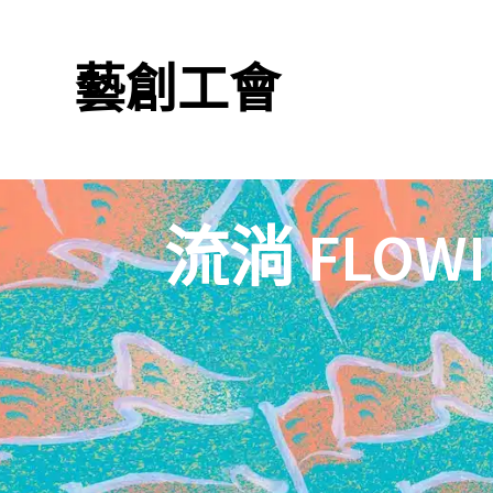
Skip
to
content
藝創工會
流淌 FLOWI