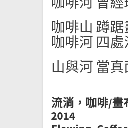
咖啡河 曾
咖啡山 蹲
咖啡河 四
山與河 當
流淌，咖啡/畫布
2014