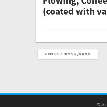
Flowing, Coffee
(coated with v
PREVIOUS
PREVIOUS:
城市行走_速寫台南
POST:
© 20