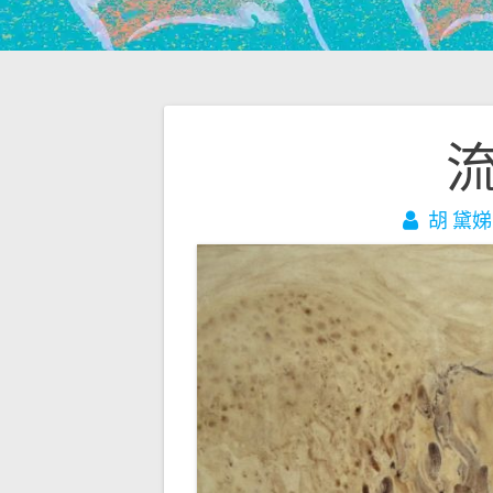
文
流
章
胡 黛娣
導
覽