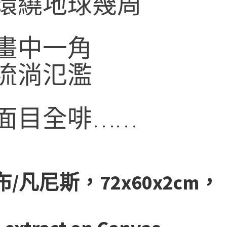
經環繞地球幾周
踞畫中一角
處流淌氾濫
真面目全啡……
/凡尼斯，72x60x2cm，