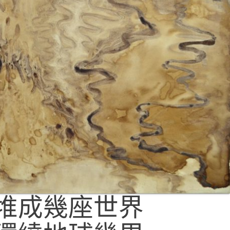
已堆成幾座世界