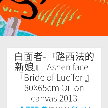
白面者-『路西法的
文
新娘』-Ashen face -
章
『Bride of Lucifer 』
導
80X65cm Oil on
覽
canvas 2013