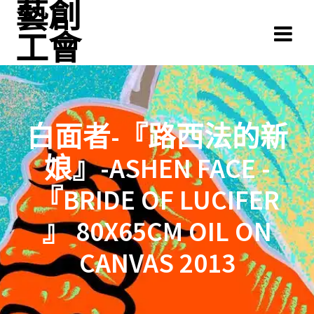
藝創
Skip
to
工會
content
白面者-『路西法的新
娘』-ASHEN FACE -
『BRIDE OF LUCIFER
』 80X65CM OIL ON
CANVAS 2013