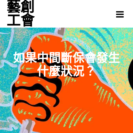
藝創
Skip
to
工會
content
如果中間斷保會發生
什麼狀況？