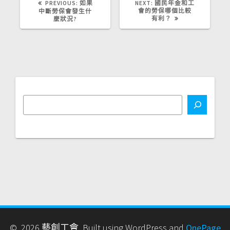
PREVIOUS
NEXT
PREVIOUS:
如果
NEXT:
國民年金和工
POST:
POST:
會的勞保哪個比較
中斷勞保會發生什
有利？
麼狀況?
© 2026 藝創工會. Built using WordPress and
OnePage