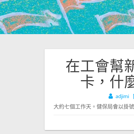
文
在工會幫
章
卡，什
導
adjimi
大約七個工作天。健保局會以掛
覽