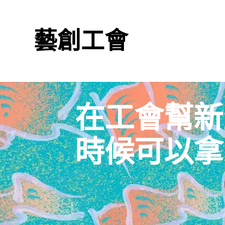
Skip
to
content
藝創工會
在工會幫新
時候可以拿