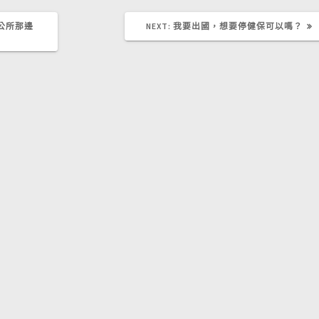
NEXT
公所那邊
NEXT:
我要出國，想要停健保可以嗎？
POST: