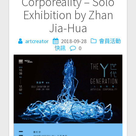
Corporeality – Solo
覽
Exhibition by Zhan
Jia-Hua
artcreator
2018-09-28
會員活動
快訊
0