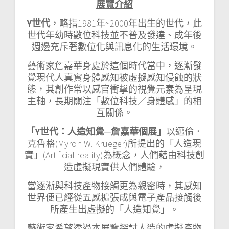
展覽介紹
Y
世代
，略指1981年~2000年出生的世代，此
世代年幼時數位科技並不普及發達、成年後
週邊充斥著數位化與訊息化的生活環境。
藝術家詹嘉華身處於這個時代當中，逐漸發
覺現代人真實身體感知被虛擬感知侵蝕的狀
態，其創作常以感官衝擊的視覺元素為呈現
主軸，長期關注「數位科技／身體感」的相
互關係。
「Y
世代：人造知覺─詹嘉華個展」
以邁倫．
克魯格(Myron W. Krueger)所提出的「人造現
實」(Artificial reality)為概念，人們藉由科技創
造虛擬現實供人們體驗，
當逐漸與科技產物接觸更為親密時，其感知
世界便已經從五感擴張成與電子產品接觸後
所產生出虛擬的「人造知覺」。
藝術家希望透過本展覽探討人造的虛擬產物