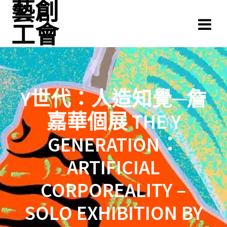
藝創
Skip
to
工會
content
Y世代：人造知覺─詹
嘉華個展 THE Y
GENERATION：
ARTIFICIAL
CORPOREALITY –
SOLO EXHIBITION BY