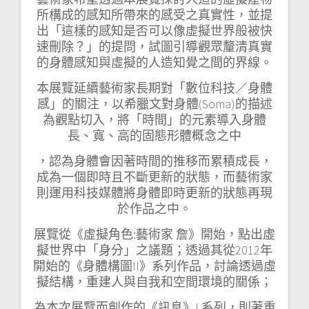
所構成的感知所帶來的感受之真實性，並提
出「這樣的感知是否可以像虛擬世界般被快
速刪除？」的提問，試圖引導觀眾釐清真實
的身體感知與虛擬的人造知覺之間的界線。
本展覽延續藝術家長期對「數位科技／身體
感」的關注，以希臘文對身體(Soma)的描述
為觀點切入，將「時間」的元素導入身體
長、寬、高的固態形體概念之中
，認為身體會因著時間的推移而累積成長，
成為一個即時且不斷更新的狀態，而藝術家
則運用科技媒體將身體即時更新的狀態再現
於作品之中。
展覽從《虛擬角色:藝術家 詹》開始，點出虛
擬世界中「身分」之議題；透過其從2012年
開始的《身體構圖II》系列作品，討論透過虛
擬結構，重建人與自我和空間環境的關係；
為本次展覽而創作的《訊息》L系列，則著重