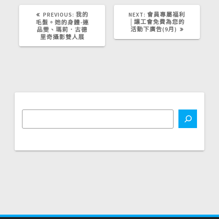
PREVIOUS
NEXT
PREVIOUS:
我的
NEXT:
會員專屬福利
POST:
POST:
│讓工會免費為您的
毛髮。她的身體-連
活動下廣告(9月)
品雯、瑪莉．古德
里奇攝影雙人展