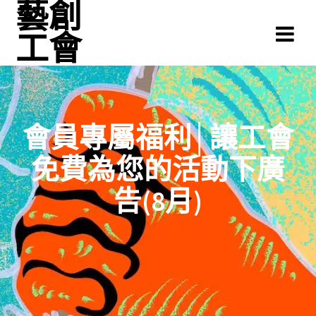
藝創
Skip
to
工會
content
會員專屬福利│讓工會
免費為您的活動下廣
告(8月)