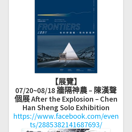
【展覽】
07/20~08/18 牆隔神農 – 陳漢聲
個展 After the Explosion – Chen
Han Sheng Solo Exhibition
https://www.facebook.com/even
ts/2885382141687693/