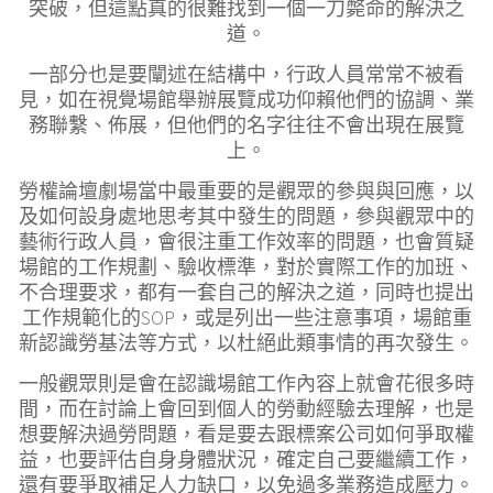
突破，但這點真的很難找到一個一刀斃命的解決之
道。
一部分也是要闡述在結構中，行政人員常常不被看
見，如在視覺場館舉辦展覽成功仰賴他們的協調、業
務聯繫、佈展，但他們的名字往往不會出現在展覽
上。
勞權論壇劇場當中最重要的是觀眾的參與與回應，以
及如何設身處地思考其中發生的問題，參與觀眾中的
藝術行政人員，會很注重工作效率的問題，也會質疑
場館的工作規劃、驗收標準，對於實際工作的加班、
不合理要求，都有一套自己的解決之道，同時也提出
工作規範化的SOP，或是列出一些注意事項，場館重
新認識勞基法等方式，以杜絕此類事情的再次發生。
一般觀眾則是會在認識場館工作內容上就會花很多時
間，而在討論上會回到個人的勞動經驗去理解，也是
想要解決過勞問題，看是要去跟標案公司如何爭取權
益，也要評估自身身體狀況，確定自己要繼續工作，
還有要爭取補足人力缺口，以免過多業務造成壓力。