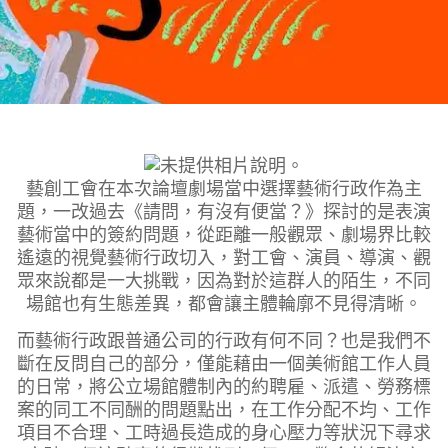
藝創工會在本次論壇劇場當中選擇藝術行政作為主
題，一改過去《請問，有沒有便當？》探討的是表演
藝術當中的簽約問題，從距離一般觀眾、劇場界比較
遙遠的視覺藝術行政切入，對工會、演員、導演、觀
眾來說都是一大挑戰，因為對於這群人的陌生，不同
場館也有生態差異，都會讓主體輪廓不見得清晰。
而藝術行政跟普通公司的行政有何不同？也是我們不
斷在反問自己的部分，僅能藉由一個美術館工作人員
的日常，將公立場館體制內的約聘雇、派遣、勞務標
案的同工不同酬的問題點出，在工作分配不均、工作
項目不合理、工時過長造成的身心壓力等狀況下尋求