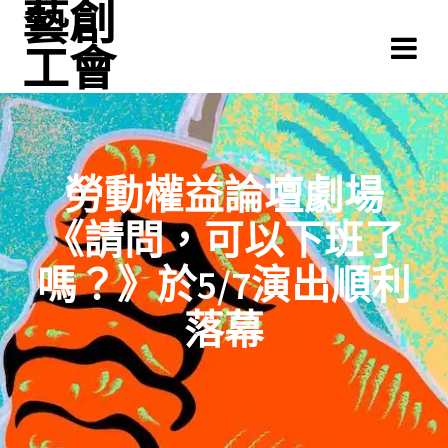
藝創
Skip
to
工會
content
勞動權益論壇劇場
《請問，可以下班了
嗎？》於5/7演出順利
落幕