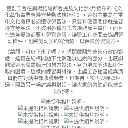
藝創工會在劇場結尾都會提及文化部3月發布的《文
化藝術事業應遵守勞動法規指引》，這份主要是在重
申文化機構必須遵守勞基法，只要有僱傭關係就是要
遵守勞基法，不該用各種方式去規避雇主責任，而且
在這些場館都要有勞資會議，讓勞工有空間去協調勞
動條件，也將勞動契約寫清楚，以保障勞資雙方。
《請問，可以下班了嗎？》想開啟關於藝術行政的對
話，這藏在結構問題下比較難以述說的部分，也感謝
觀眾這麼絞盡腦汁的想方設法，努力地去解決藝術行
政的困境，這樣的練習與討論，也讓工會秘書處與演
員們在對話中都收穫頗豐，也期待下次再與觀眾相
遇，開啟另一場討論與對話，讓大家的勞動都能被合
理對待。