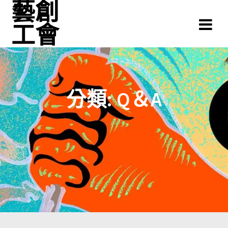
藝創
Skip
to
工會
content
分類:
Q＆A