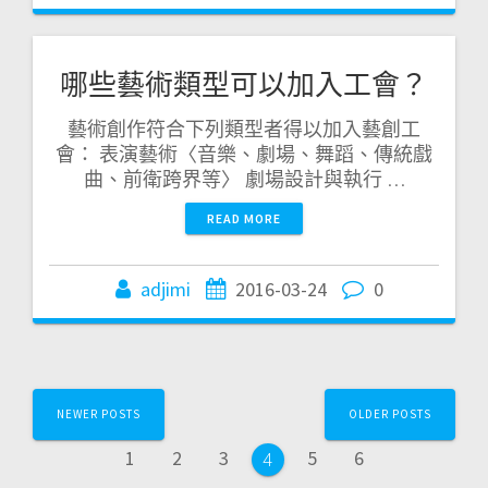
哪些藝術類型可以加入工會？
藝術創作符合下列類型者得以加入藝創工
會： 表演藝術〈音樂、劇場、舞蹈、傳統戲
曲、前衛跨界等〉 劇場設計與執行 …
READ MORE
adjimi
2016-03-24
0
Posts
NEWER POSTS
OLDER POSTS
navigation
Page
Page
Page
Page
Page
1
2
3
5
6
Page
4